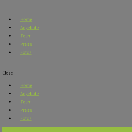
Home
Angebote
Team
Preise
Fotos
Close
Home
Angebote
Team
Preise
Fotos
Jetzt buchen!