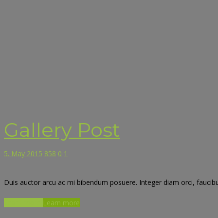
Gallery Post
5. May 2015
858
0
1
Duis auctor arcu ac mi bibendum posuere. Integer diam orci, faucibus
Learn more
Learn more