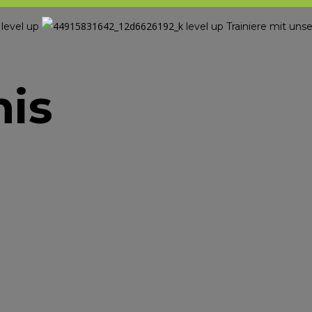
level up
level up
Trainiere mit u
l
nis