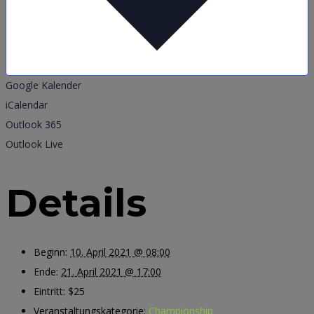
Google Kalender
iCalendar
Outlook 365
Outlook Live
Details
Beginn:
10. April 2021 @ 08:00
Ende:
21. April 2021 @ 17:00
Eintritt:
$25
Veranstaltungskategorie:
Championship