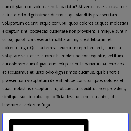
eum fugiat, quo voluptas nulla pariatur? At vero eos et accusamus
et iusto odio dignissimos ducimus, qui blanditiis praesentium
voluptatum deleniti atque corrupti, quos dolores et quas molestias
excepturi sint, obcaecati cupiditate non provident, similique sunt in
culpa, qui officia deserunt mollitia animi, id est laborum et
dolorum fuga. Quis autem vel eum iure reprehenderit, qui in ea
voluptate velit esse, quam nihil molestiae consequatur, vel illum,
qui dolorem eum fugiat, quo voluptas nulla pariatur? At vero eos
et accusamus et iusto odio dignissimos ducimus, qui blanditiis
praesentium voluptatum deleniti atque corrupti, quos dolores et
quas molestias excepturi sint, obcaecati cupiditate non provident,
similique sunt in culpa, qui officia deserunt mollitia animi, id est
laborum et dolorum fuga.