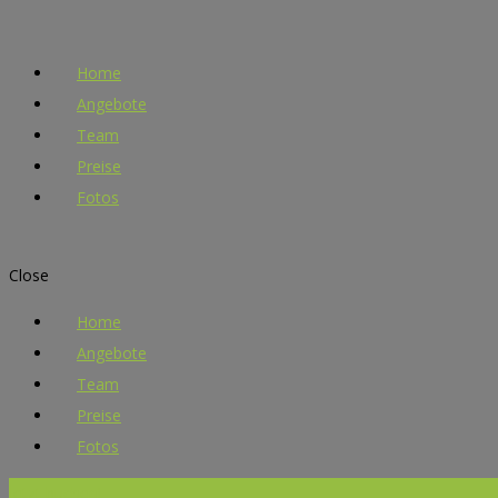
Home
Angebote
Team
Preise
Fotos
Close
Home
Angebote
Team
Preise
Fotos
Jetzt buchen!