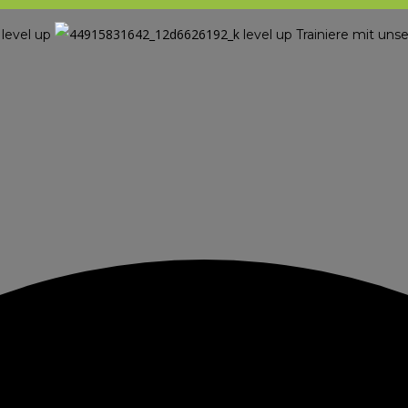
level up
level up
Trainiere mit u
l