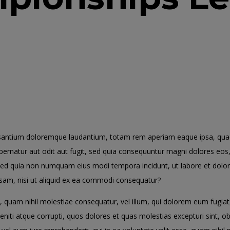
usantium doloremque laudantium, totam rem aperiam eaque ipsa, quae ab
pernatur aut odit aut fugit, sed quia consequuntur magni dolores eos
lit, sed quia non numquam eius modi tempora incidunt, ut labore et d
osam, nisi ut aliquid ex ea commodi consequatur?
e, quam nihil molestiae consequatur, vel illum, qui dolorem eum fugiat
iti atque corrupti, quos dolores et quas molestias excepturi sint, obca