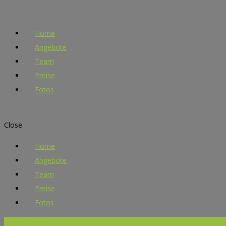
Home
Angebote
Team
Preise
Fotos
Close
Home
Angebote
Team
Preise
Fotos
Jetzt buchen!