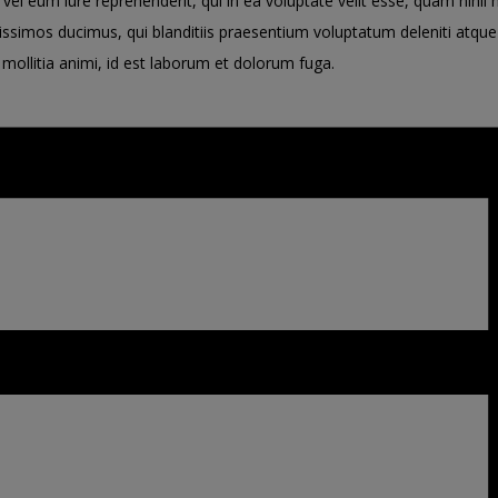
vel eum iure reprehenderit, qui in ea voluptate velit esse, quam nihil
issimos ducimus, qui blanditiis praesentium voluptatum deleniti atque
t mollitia animi, id est laborum et dolorum fuga.