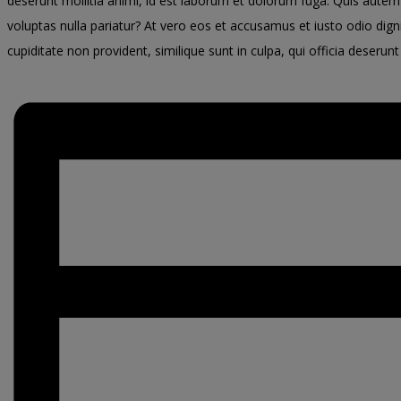
deserunt mollitia animi, id est laborum et dolorum fuga. Quis autem 
voluptas nulla pariatur? At vero eos et accusamus et iusto odio dign
cupiditate non provident, similique sunt in culpa, qui officia deserun