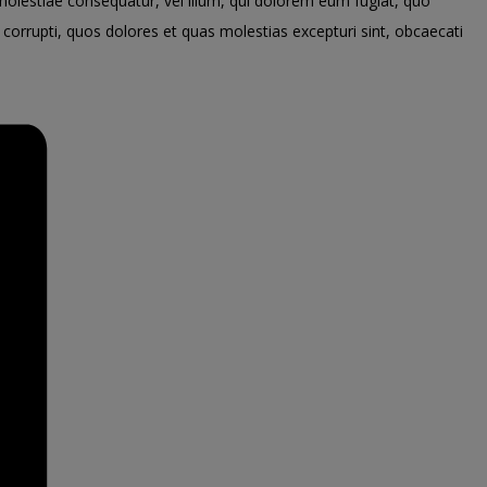
 molestiae consequatur, vel illum, qui dolorem eum fugiat, quo
 corrupti, quos dolores et quas molestias excepturi sint, obcaecati