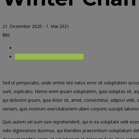
21. Dezember 2020
-
1. Mai 2021
$80
Beach & Racquet Resort Level 8
»
Sed ut perspiciatis, unde omnis iste natus error sit voluptatem acc
sunt, explicabo. Nemo enim ipsam voluptatem, quia voluptas sit, as
qui dolorem ipsum, quia dolor sit, amet, consectetur, adipisci ve
veniam, quis nostrum exercitationem ullam corporis suscipit labori
Quis autem vel eum iure reprehenderit, qui in ea voluptate velit ess
odio dignissimos ducimus, qui blanditiis praesentium voluptatum delen