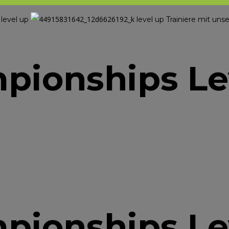
level up
level up
Trainiere mit u
l
pionships Le
pionships Le